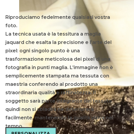
Riproduciamo fedelmente qualsiasi vostra
foto.
La tecnica usata è la tessitura a maglia
jaquard che esalta la precisione e l’arte del
pixel: ogni singolo punto è una
trasformazione meticolosa dei pixel di una
fotografia in punti maglia. L’immagine non è
semplicemente stampata ma tessuta con
maestria conferendo al prodotto una
straordinaria qualità e raffinatezza. Il
soggetto sarà parte integrante del tessuto
quindi non si sbiadirà ne deteriorerà
facilmente, mantenendo la qualità visiva nel
tempo.
PERSONALIZZA