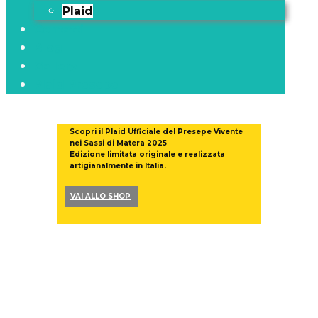
Plaid
Contatti
Blog
Gallery
Plaid Presepe
Scopri il Plaid Ufficiale del Presepe Vivente
nei Sassi di Matera 2025
Edizione limitata originale e realizzata
artigianalmente in Italia.
VAI ALLO SHOP