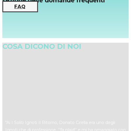
sezione delle domande frequenti
FAQ
COSA DICONO DI NOI
"​Ai I Soliti Ignoti Il Ritorno, Donato Cirella era uno degli
Ignoti che di professione ''fa plaid'' e mi ha omaggiato con